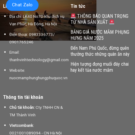
Chat Zalo
Liên hệ
Tin tức
THÔNG BÁO QUAN TRỌNG
Địa chỉ: LK40 No7D khu dịch vụ
TỪ NHÀ SẢN XUẤT
Vạn Phúc, Hà Đông, Hà Nội
BẢNG GIÁ NƯỚC MẮM PHỤNG
Điện thoại: 0983336773/
HƯNG NĂM 2025
0901765246
Đến Nam Phú Quốc, đừng quên
Email:
thưởng thức những quán ăn này
thanhvinhtechnology@gmail.com
Hiện tượng đọng muối đáy chai
hay kết tủa nước mắm
Website:
nuocmamphunghungphuquoc.vn
Thông tin tài khoản
Chủ tài khoản:
Cty TNHH CN &
TM Thành Vinh
Vietcombank
:
0021001089094 - CN Hà Nội