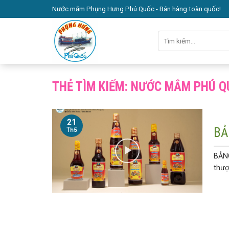
Bỏ
Nước mắm Phụng Hưng Phú Quốc - Bán hàng toàn quốc!
qua
nội
Tìm
dung
kiếm:
THẺ TÌM KIẾM:
NƯỚC MẮM PHÚ Q
21
BẢ
Th5
BẢN
thượ