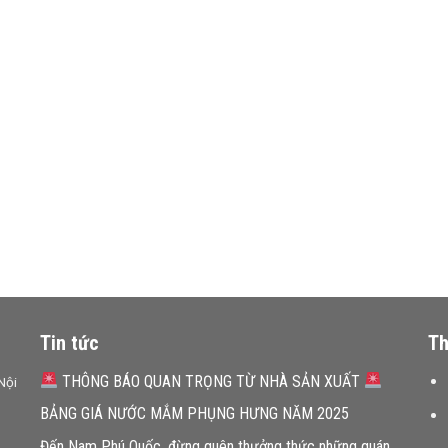
Tin tức
Th
THÔNG BÁO QUAN TRỌNG TỪ NHÀ SẢN XUẤT
Nội
BẢNG GIÁ NƯỚC MẮM PHỤNG HƯNG NĂM 2025
Đến Nam Phú Quốc, đừng quên thưởng thức những quán