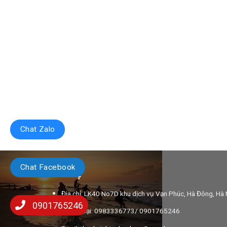
Chat Zalo
Chat Facebook
Liên hệ
Địa chỉ: LK40 No7D khu dịch vụ Vạn Phúc, Hà Đông, Hà 
0901765246
Điện thoại: 0983336773/ 0901765246